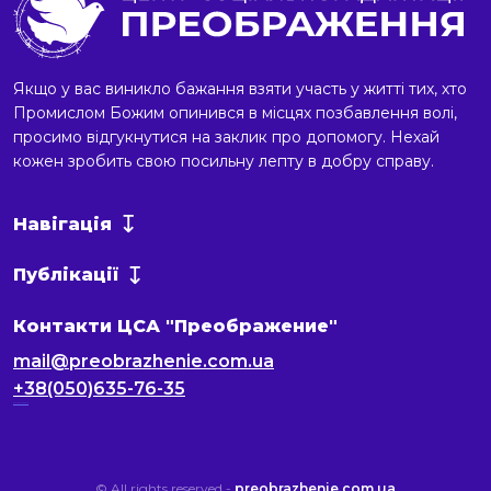
Якщо у вас виникло бажання взяти участь у житті тих, хто
Промислом Божим опинився в місцях позбавлення волі,
просимо відгукнутися на заклик про допомогу. Нехай
кожен зробить свою посильну лепту в добру справу.
Навігація
Публікації
Контакти ЦСА "Преображение"
mail@preobrazhenie.com.ua
+38(050)635-76-35
русские сериалы
© All rights reserved -
preobrazhenie.com.ua