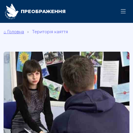
ПРЕОБРАЖЕННЯ
⌂ Головна
Територія каяття