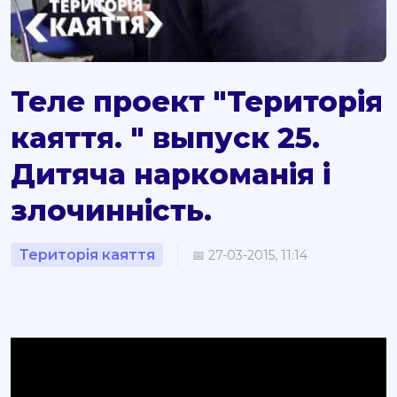
Теле проект "Територія
каяття. " выпуск 25.
Дитяча наркоманія і
злочинність.
Територія каяття
📅 27-03-2015, 11:14