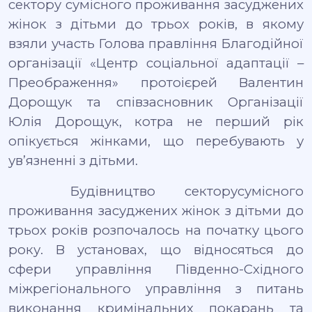
сектору сумісного проживання засуджених
жінок з дітьми до трьох років, в якому
взяли участь Голова правління Благодійної
організації «Центр соціальної адаптації –
Преображення» протоієрей Валентин
Дорощук та співзасновник Організації
Юлія Дорощук, котра не перший рік
опікується жінками, що перебувають у
ув’язненні з дітьми.
Будівництво с
ектор
у
сумісного
проживання засуджених жінок з дітьми до
трьох років розпочал
о
сь на початку цього
року.
В установах, що відносяться до
сфери управління Південно-Східного
міжрегіонального управління з питань
виконання кримінальних покарань та