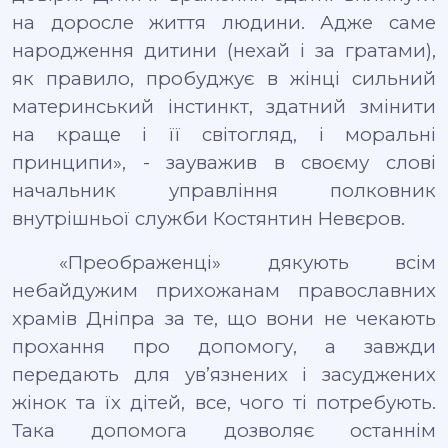
на доросле життя людини. Адже саме
народження дитини (нехай і за гратами),
як правило, пробуджує в жінці сильний
материнський інстинкт, здатний змінити
на краще і її світогляд, і моральні
принципи», - зауважив в своєму слові
начальник управління полковник
внутрішньої служби Костянтин Невєров.
«Преображенці» дякують всім
небайдужим прихожанам православних
храмів Дніпра за те, що вони не чекають
прохання про допомогу, а завжди
передають для ув
’
язнених і засуджених
жінок та їх дітей, все, чого ті потребують.
Така допомога дозволяє останнім