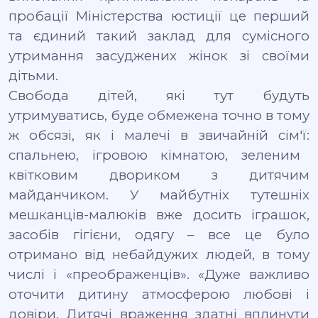
пробації Міністерства юстиції
це перший
та єдиний такий заклад для сумісного
утримання засуджених жінок зі своїми
дітьми.
Свобода дітей, які тут будуть
утримуватись, буде обмежена точно в тому
ж обсязі, як і малечі в звичайній сім′ї
:
спальнею, ігровою кімнатою, зеленим
квітковим двориком з дитячим
майданчиком. У майбутніх тутешніх
мешканців-малюків вже досить іграшок,
засобів гігієни, одягу – все це було
отримано від небайдужих людей
, в тому
числі і «преображенців»
.
«Дуже важливо
оточити дитину атмосферою любові і
довіри. Дитячі враження здатні вплинути