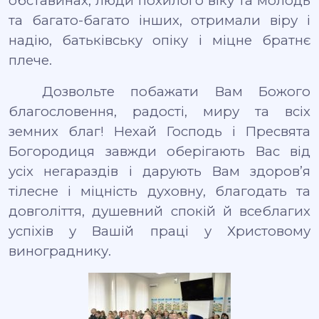
обставинах, люди похилого віку та молодь
та багато-багато інших, отримали віру і
надію, батьківську опіку і міцне братнє
плече
.
Дозвольте побажати Вам Божого
благословення, радості, миру та всіх
земних благ! Нехай Господь і Пресвята
Богородиця завжди оберігають Вас від
усіх негараздів і дарують Вам здоров’я
тілесне і міцність духовну, благодать та
довголіття, душевний спокій й всеблагих
успіхів у Вашій праці у Христовому
винограднику.