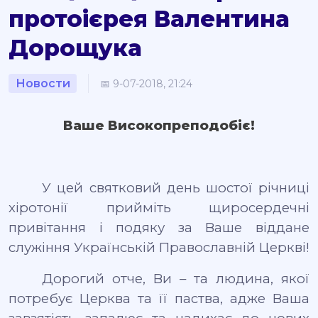
протоієрея Валентина
Дорощука
Новости
📅 9-07-2018, 21:24
Ваше В
исокопреподобіє
!
У цей святковий день шостої річниці
хіротонії прийміть щиросердечні
привітання і подяку за Ваше віддане
служіння Українській Православній Церкві!
Дорогий
отче
, Ви – та людина, якої
потребує Церква та її паства, адже Ваша