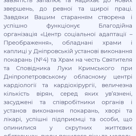
завзятість запалює та надихає до нових
звершень, до ревної та щирої праці.
Завдяки Вашим старанням
створена і
успішно функціонує Благодійна
організація «Центр соціальної адаптації –
Преображення», обладнані храми і
каплиці у Дніпровській установі виконання
покарань (№4) та Храм на честь Святителя
та Сповідника Луки Кримського при
Дніпропетровському обласному центрі
кардіології та кардіохірургії, величезна
кількість вірян, серед яких ув
’
язнені,
засуджені та співробітники органів і
установ виконання покарань, хворі та
лікарі, успішні підприємці та особи, що
опинилися у скрутних життєвих