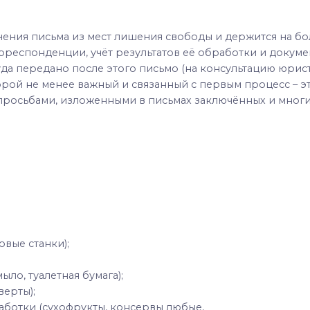
чения письма из мест лишения свободы и держится на б
респонденции, учёт результатов её обработки и докуме
 куда передано после этого письмо (на консультацию юрис
рой не менее важный и связанный с первым процесс – эт
просьбами, изложенными в письмах заключённых и многи
вые станки);
мыло, туалетная бумага);
верты);
аботки (сухофрукты, консервы любые,