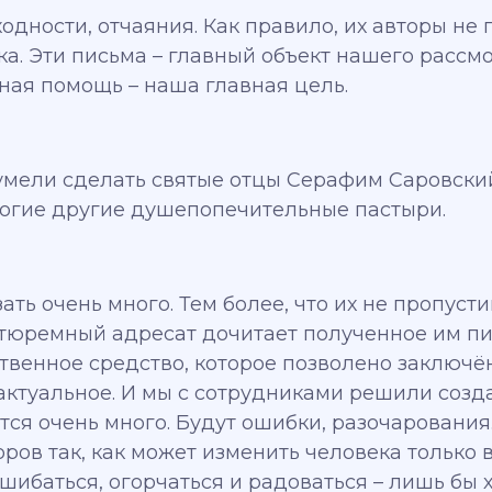
ходности, отчаяния. Как правило, их авторы не
ка. Эти письма – главный объект нашего рассм
ная помощь – наша главная цель.
умели сделать святые отцы Серафим Саровски
ногие другие душепопечительные пастыри.
ать очень много. Тем более, что их не пропус
 тюремный адресат дочитает полученное им п
нственное средство, которое позволено заклю
актуальное. И мы с сотрудниками решили созд
тся очень много. Будут ошибки, разочарования.
оров так, как может изменить человека только в
ошибаться, огорчаться и радоваться – лишь бы х