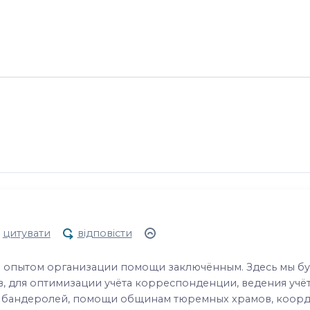
цитувати
відповісти
м опытом организации помощи заключённым. Здесь мы б
 для оптимизации учёта корреспонденции, ведения учё
и бандеролей, помощи общинам тюремных храмов, коо