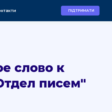
ss.php on line 449 Warning: Undefined array key "host"
онтакти
ПІДТРИМАТИ
е слово к
Отдел писем"