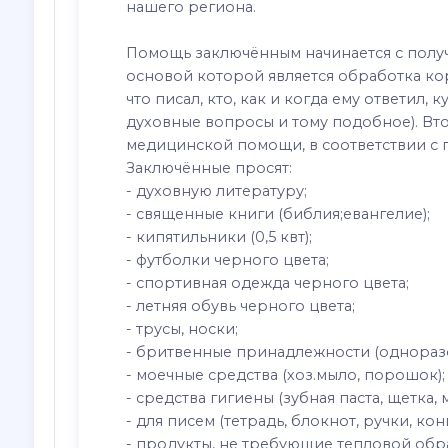
нашего региона.
Помощь заключённым начинается с полу
основой которой является обработка кор
что писал, кто, как и когда ему ответил,
духовные вопросы и тому подобное). Вто
медицинской помощи, в соответствии с 
Заключённые просят:
- духовную литературу;
- священные книги (библия;евангелие);
- кипятильники (0,5 квт);
- футболки черного цвета;
- спортивная одежда черного цвета;
- летняя обувь черного цвета;
- трусы, носки;
- бритвенные принадлежности (одноразо
- моечные средства (хоз.мыло, порошок);
- средства гигиены (зубная паста, щетка, 
- для писем (тетрадь, блокнот, ручки, кон
- продукты, не требующие тепловой обр