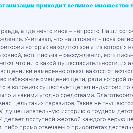
организации приходит великое множество 
 правда, а где нечто иное – непросто. Наши со
ждение. Учитывая, что наш проект – пока реги
ритории которых находятся зоны, из которых на
ховной, есть письма – рассуждения, есть письма
ется, что ни о какой душеспасительности, их 
 священники намеренно отказываются от всяк
о избежание смещения цели, ради которой лю
что в колониях существует целая индустрия п
было и какими угодно средствами. Благотвори
ная цель таких паразитов. Такие не гнушаются
сав) душещипательную историю о трудном детс
 И делает доступной жертвой каждого верующег
, либо прямо отвечаем о приоритетах деятель